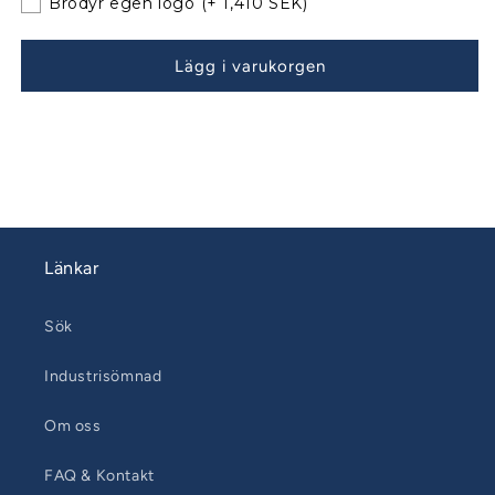
Brodyr egen logo
(+ 1,410 SEK)
bågar
bågar
070121
070121
Lägg i varukorgen
Länkar
Sök
Industrisömnad
Om oss
FAQ & Kontakt