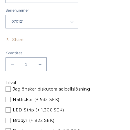
Serienummer
Share
Kvantitet
Minska
Öka
kvantitet
kvantitet
för
för
Tillval
Jeanneau
Jeanneau
Jag önskar diskutera solcellslösning
Sun
Sun
Odyssey
Odyssey
Nätfickor
(+ 932 SEK)
39i
39i
Performance
Performance
LED-Strip
(+ 1,306 SEK)
Sprayhood
Sprayhood
Brodyr
(+ 822 SEK)
till
till
befintliga
befintliga