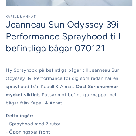
Öppna
mediet
1
KAPELL & ANNAT
Jeanneau Sun Odyssey 39i
i
modalfönster
Performance Sprayhood till
befintliga bågar 070121
Ny Sprayhood på befintliga bågar till Jeanneau Sun
Odyssey 39i Performance för dig som redan har en
sprayhood från Kapell & Annat.
Obs! Serienummer
mycket viktigt.
Passar mot befintliga knappar och
bågar från Kapell & Annat.
Detta ingår:
- Sprayhood med 7 rutor
- Öppningsbar front