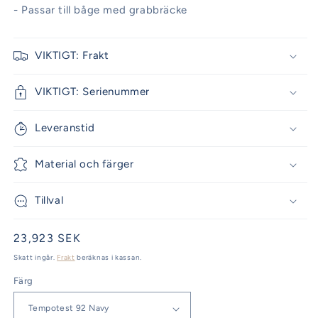
- Passar till båge med grabbräcke
VIKTIGT: Frakt
VIKTIGT: Serienummer
Leveranstid
Material och färger
Tillval
Ordinarie
23,923 SEK
pris
Skatt ingår.
Frakt
beräknas i kassan.
Färg