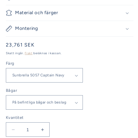
Material och färger
Montering
Ordinarie
23,761 SEK
pris
Skatt ingår.
Frakt
beräknas i kassan.
Färg
Bågar
Kvantitet
Minska
Öka