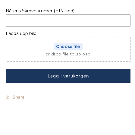
kvantitet
kvantitet
för
för
Båtens Skrovnummer (HIN-kod)
Jeanneau
Jeanneau
Sun
Sun
Odyssey
Odyssey
39i
39i
Ladda upp bild
Performance
Performance
Sprayhood
Sprayhood
Choose file
or drop file to upload
Lägg i varukorgen
Share