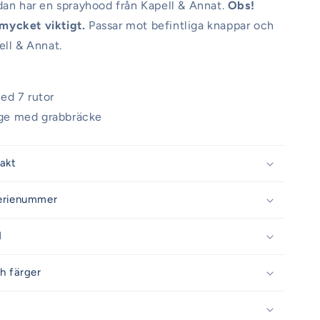
dan har en sprayhood från Kapell & Annat.
Obs!
ycket viktigt.
Passar mot befintliga knappar och
ell & Annat.
ed 7 rutor
båge med grabbräcke
rakt
erienummer
d
h färger