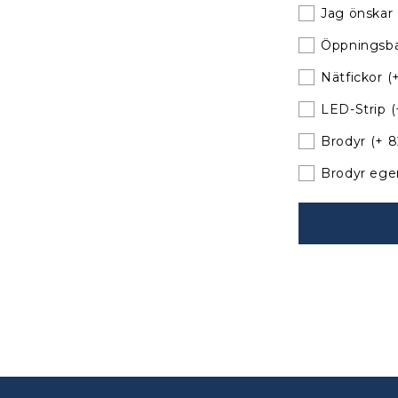
Jeanneau
Jag önskar 
Sun
Odyssey
Öppningsba
37
Sprayhood
Nätfickor
(
till
LED-Strip
(
befintliga
bågar
Brodyr
(+ 
030301
Brodyr ege