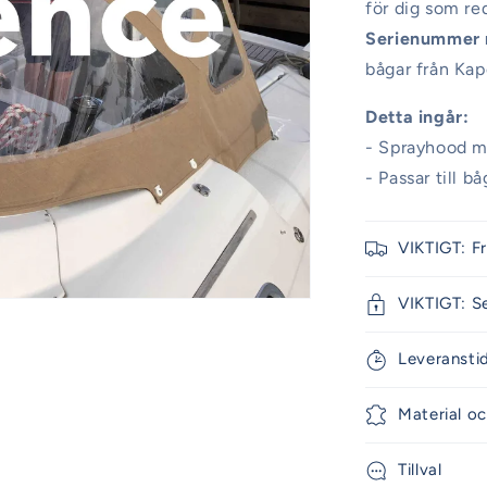
för dig som re
Serienummer m
bågar från Kap
Detta ingår:
- Sprayhood m
- Passar till 
VIKTIGT: F
VIKTIGT: S
Leveransti
Material oc
Tillval