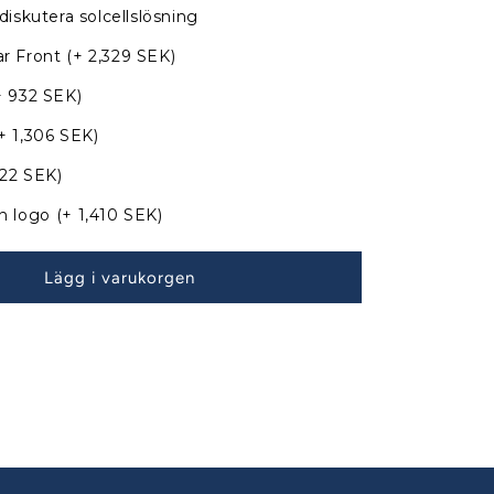
Jeanneau
diskutera solcellslösning
Sun
Odyssey
r Front
(+ 2,329 SEK)
37
Sprayhood
+ 932 SEK)
till
+ 1,306 SEK)
befintliga
bågar
822 SEK)
030301
n logo
(+ 1,410 SEK)
Lägg i varukorgen