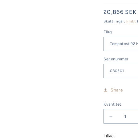
Ordinarie
20,866 SEK
pris
Skatt ingår.
Frakt
Färg
Serienummer
Share
Kvantitet
Minska
kvantitet
för
Tillval