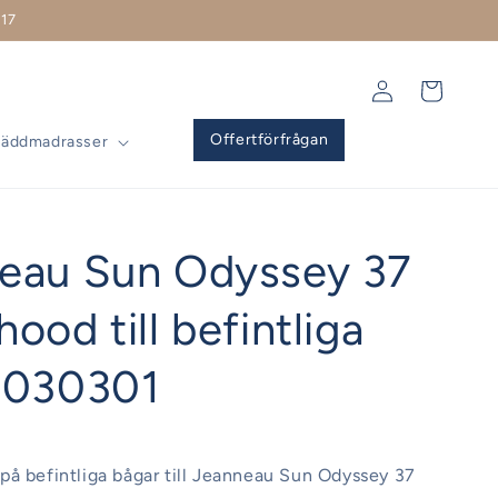
17
Logga
Varukorg
in
Offertförfrågan
Bäddmadrasser
eau Sun Odyssey 37
ood till befintliga
 030301
å befintliga bågar till Jeanneau Sun Odyssey 37