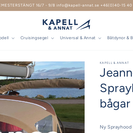
EMESTERSTÄNGT 16/7 - 9/8 info@kapell-annat.se +46(0)40-15 40 
odell
Cruisingsegel
Universal & Annat
Båtdynor & 
KAPELL & ANNAT
Jeann
Sprayh
bågar
Ny Sprayhood p