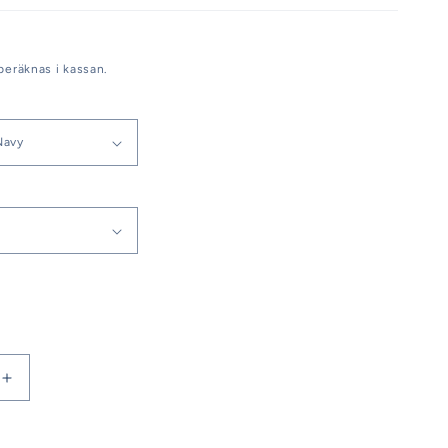
beräknas i kassan.
Öka
kvantitet
för