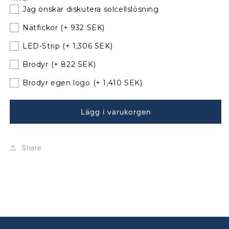
Jeanneau
Jeanneau
Jag önskar diskutera solcellslösning
Sun
Sun
Odyssey
Odyssey
Nätfickor
(+ 932 SEK)
36i
36i
Sprayhood
Sprayhood
LED-Strip
(+ 1,306 SEK)
med
med
Brodyr
(+ 822 SEK)
nya
nya
bågar
bågar
Brodyr egen logo
(+ 1,410 SEK)
Lägg i varukorgen
Share