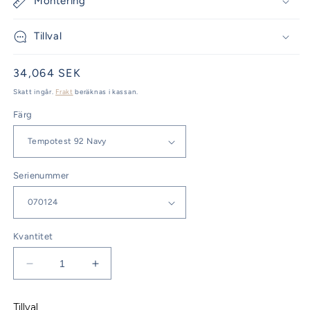
Montering
Tillval
Ordinarie
34,064 SEK
pris
Skatt ingår.
Frakt
beräknas i kassan.
Färg
Serienummer
Kvantitet
Minska
Öka
kvantitet
kvantitet
för
för
Tillval