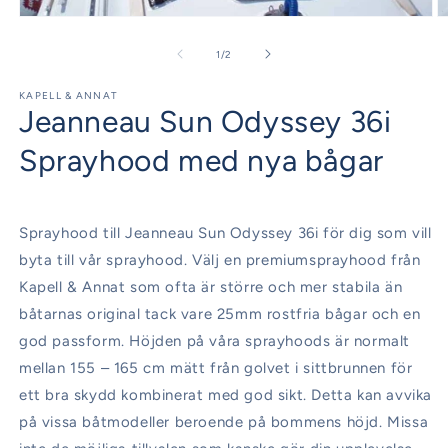
Öppna
Ö
mediet
m
1
2
av
1
/
2
i
i
modalfönster
m
KAPELL & ANNAT
Jeanneau Sun Odyssey 36i
Sprayhood med nya bågar
Sprayhood till Jeanneau Sun Odyssey 36i för dig som vill
byta till vår sprayhood. Välj en premiumsprayhood från
Kapell & Annat som ofta är större och mer stabila än
båtarnas original tack vare 25mm rostfria bågar och en
god passform. Höjden på våra sprayhoods är normalt
mellan 155 – 165 cm mätt från golvet i sittbrunnen för
ett bra skydd kombinerat med god sikt. Detta kan avvika
på vissa båtmodeller beroende på bommens höjd. Missa