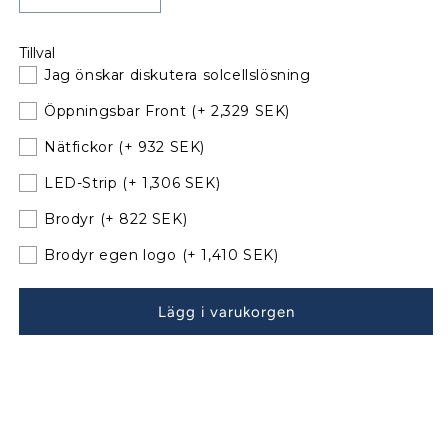
kvantitet
kvantitet
för
för
Tillval
Jeanneau
Jeanneau
Jag önskar diskutera solcellslösning
Sun
Sun
Odyssey
Odyssey
Öppningsbar Front
(+ 2,329 SEK)
35
35
Sprayhood
Sprayhood
Nätfickor
(+ 932 SEK)
till
till
LED-Strip
(+ 1,306 SEK)
befintliga
befintliga
bågar
bågar
Brodyr
(+ 822 SEK)
030626
030626
Brodyr egen logo
(+ 1,410 SEK)
Lägg i varukorgen