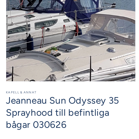
Öppna
mediet
1
KAPELL & ANNAT
Jeanneau Sun Odyssey 35
i
modalfönster
Sprayhood till befintliga
bågar 030626