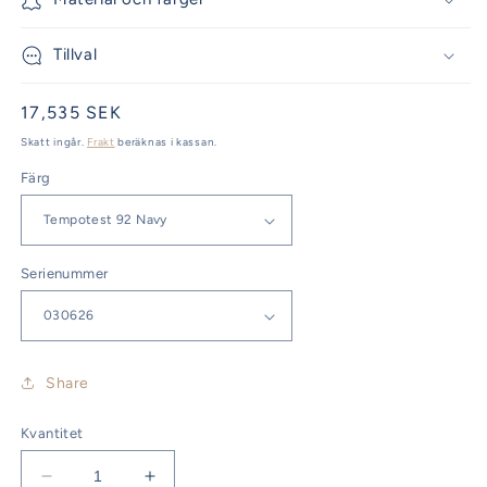
Tillval
Ordinarie
17,535 SEK
pris
Skatt ingår.
Frakt
beräknas i kassan.
Färg
Serienummer
Share
Kvantitet
Minska
Öka