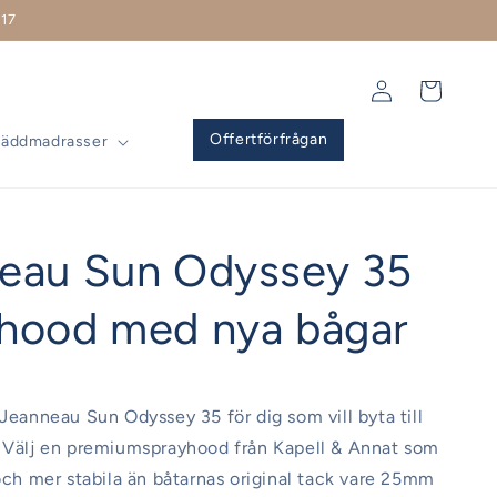
17
Logga
Varukorg
in
Offertförfrågan
Bäddmadrasser
eau Sun Odyssey 35
hood med nya bågar
 Jeanneau Sun Odyssey 35 för dig som vill byta till
. Välj en premiumsprayhood från Kapell & Annat som
 och mer stabila än båtarnas original tack vare 25mm