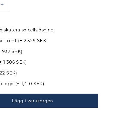
Öka
kvantitet
för
Jeanneau
diskutera solcellslösning
Sun
Odyssey
r Front
(+ 2,329 SEK)
35
Sprayhood
+ 932 SEK)
med
+ 1,306 SEK)
nya
bågar
822 SEK)
n logo
(+ 1,410 SEK)
Lägg i varukorgen