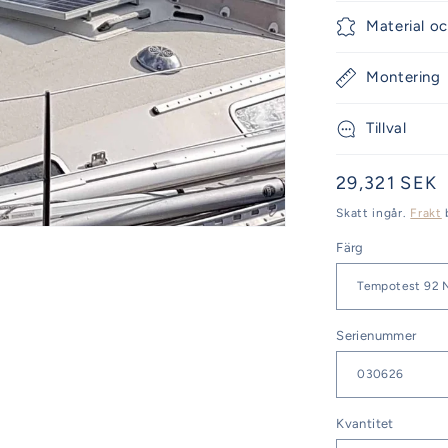
Material oc
Montering
Tillval
Ordinarie
29,321 SEK
pris
Skatt ingår.
Frakt
Färg
Serienummer
Kvantitet