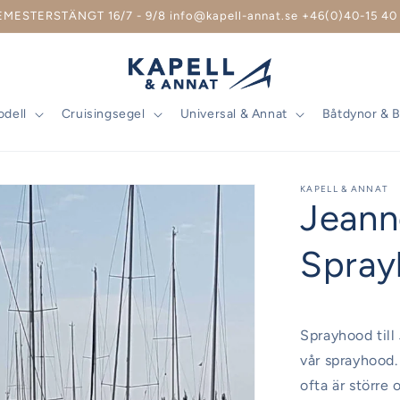
EMESTERSTÄNGT 16/7 - 9/8 info@kapell-annat.se +46(0)40-15 40 
odell
Cruisingsegel
Universal & Annat
Båtdynor & 
KAPELL & ANNAT
Jeann
Spray
Sprayhood till
vår sprayhood
ofta är större