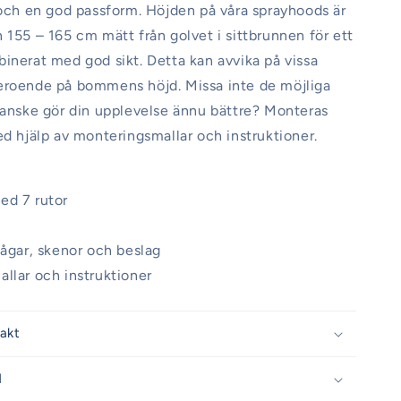
 och en god passform. Höjden på våra sprayhoods är
 155 – 165 cm mätt från golvet i sittbrunnen för ett
inerat med god sikt. Detta kan avvika på vissa
eroende på bommens höjd. Missa inte de möjliga
kanske gör din upplevelse ännu bättre? Monteras
ed hjälp av monteringsmallar och instruktioner.
ed 7 rutor
bågar, skenor och beslag
llar och instruktioner
rakt
d