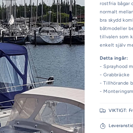
rostfria bågar
normalt mellan
bra skydd komb
båtmodeller b
tillvalen som 
enkelt själv m
Detta ingår:
- Sprayhood m
- Grabbräcke
- Tillhörande 
- Monteringsma
VIKTIGT: F
Leveransti