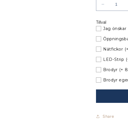
Minska
kvantitet
för
Tillval
Jeanneau
Jag önskar 
Sun
Odyssey
Öppningsba
35
Sprayhood
Nätfickor
(
med
LED-Strip
(
nya
bågar
Brodyr
(+ 
Brodyr ege
Share