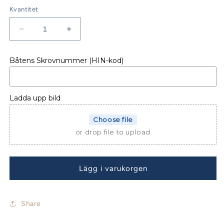
Kvantitet
Minska
Öka
kvantitet
kvantitet
för
för
Båtens Skrovnummer (HIN-kod)
Jeanneau
Jeanneau
Sun
Sun
Odyssey
Odyssey
349
349
Ladda upp bild
Bimini
Bimini
med
med
Choose file
LED
LED
or drop file to upload
Lägg i varukorgen
Share