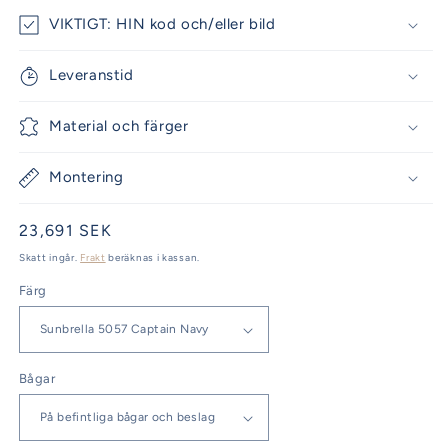
VIKTIGT: HIN kod och/eller bild
Leveranstid
Material och färger
Montering
Ordinarie
23,691 SEK
pris
Skatt ingår.
Frakt
beräknas i kassan.
Färg
Bågar