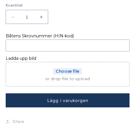
Kvantitet
Minska
Öka
kvantitet
kvantitet
för
för
Båtens Skrovnummer (HIN-kod)
Jeanneau
Jeanneau
Sun
Sun
Odyssey
Odyssey
33i
33i
Ladda upp bild
Sprayhood
Sprayhood
Choose file
or drop file to upload
Lägg i varukorgen
Share