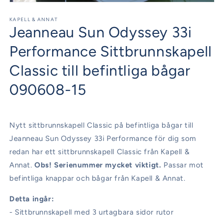
Öppna
mediet
1
KAPELL & ANNAT
Jeanneau Sun Odyssey 33i
i
modalfönster
Performance Sittbrunnskapell
Classic till befintliga bågar
090608-15
Nytt sittbrunnskapell Classic på befintliga bågar till
Jeanneau Sun Odyssey 33i Performance för dig som
redan har ett sittbrunnskapell Classic från Kapell &
Annat.
Obs! Serienummer mycket viktigt.
Passar mot
befintliga knappar och bågar från Kapell & Annat.
Detta ingår:
- Sittbrunnskapell med 3 urtagbara sidor rutor