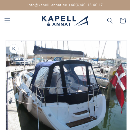
vidare
info@kapell-annat.se +46(0)40-15 40 17
till
innehåll
Varukor
 vidare till
roduktinformation