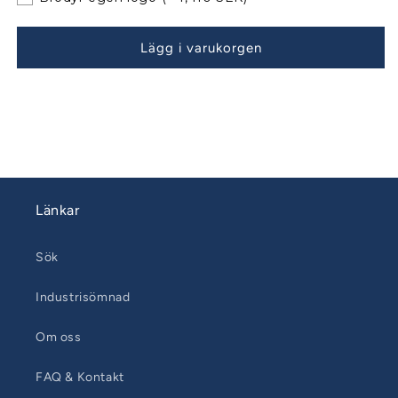
Sittbrunnskapell
Sittbrunnskapell
Classic
Classic
Lägg i varukorgen
till
till
befintliga
befintliga
bågar
bågar
090608-
090608-
15
15
Länkar
Sök
Industrisömnad
Om oss
FAQ & Kontakt