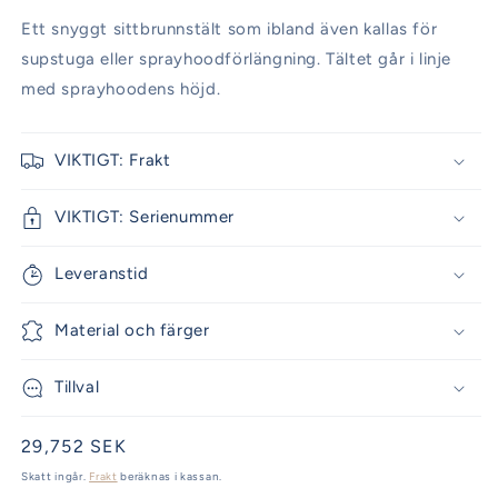
Ett snyggt sittbrunnstält som ibland även kallas för
supstuga eller sprayhoodförlängning. Tältet går i linje
med sprayhoodens höjd.
VIKTIGT: Frakt
VIKTIGT: Serienummer
Leveranstid
Material och färger
Tillval
Ordinarie
29,752 SEK
pris
Skatt ingår.
Frakt
beräknas i kassan.