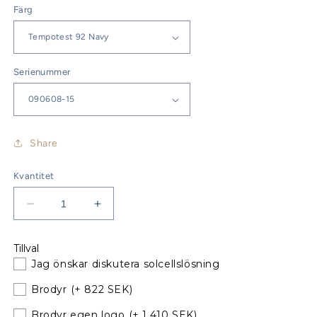
Färg
Serienummer
Share
Kvantitet
Minska
Öka
kvantitet
kvantitet
för
för
Tillval
Jeanneau
Jeanneau
Jag önskar diskutera solcellslösning
Sun
Sun
Odyssey
Odyssey
Brodyr
(+ 822 SEK)
33i
33i
Performance
Performance
Brodyr egen logo
(+ 1,410 SEK)