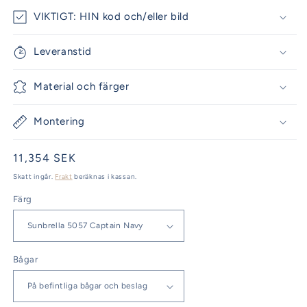
VIKTIGT: HIN kod och/eller bild
Leveranstid
Material och färger
Montering
Ordinarie
11,354 SEK
pris
Skatt ingår.
Frakt
beräknas i kassan.
Färg
Bågar