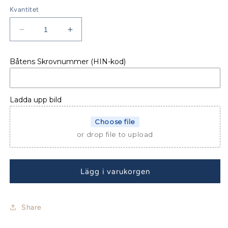
Kvantitet
Minska
Öka
kvantitet
kvantitet
för
för
Båtens Skrovnummer (HIN-kod)
Jeanneau
Jeanneau
Sun
Sun
Odyssey
Odyssey
30i
30i
Ladda upp bild
Bimini
Bimini
Choose file
or drop file to upload
Lägg i varukorgen
Share