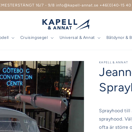
EMESTERSTÄNGT 16/7 - 9/8 info@kapell-annat.se +46(0)40-15 40 
odell
Cruisingsegel
Universal & Annat
Båtdynor & 
KAPELL & ANNAT
Jeann
Spray
Sprayhood till 
sprayhood. Vä
ofta är större