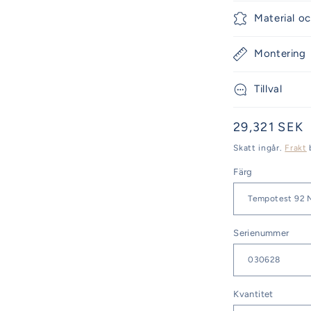
Material oc
Montering
Tillval
Ordinarie
29,321 SEK
pris
Skatt ingår.
Frakt
Färg
Serienummer
Kvantitet