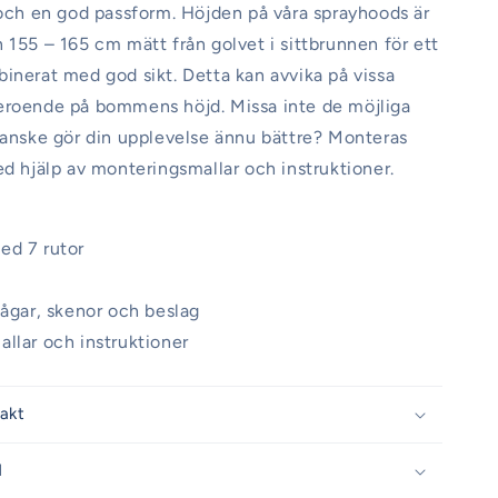
 och en god passform. Höjden på våra sprayhoods är
 155 – 165 cm mätt från golvet i sittbrunnen för ett
inerat med god sikt. Detta kan avvika på vissa
eroende på bommens höjd. Missa inte de möjliga
kanske gör din upplevelse ännu bättre? Monteras
ed hjälp av monteringsmallar och instruktioner.
ed 7 rutor
bågar, skenor och beslag
llar och instruktioner
rakt
d