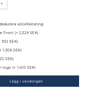
Öka
kvantitet
för
Jeanneau
diskutera solcellslösning
Sun
Fast
r Front
(+ 2,329 SEK)
35
Sprayhood
+ 932 SEK)
med
+ 1,306 SEK)
nya
bågar
822 SEK)
n logo
(+ 1,410 SEK)
Lägg i varukorgen