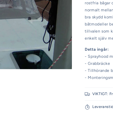
rostfria bågar
normalt mellan
bra skydd komb
båtmodeller b
tillvalen som 
enkelt själv m
Detta ingår:
- Sprayhood m
- Grabbräcke
- Tillhörande 
- Monteringsma
VIKTIGT: F
Leveransti