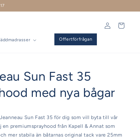
17
Logga
Varukorg
in
Offertförfrågan
Bäddmadrasser
eau Sun Fast 35
hood med nya bågar
Jeanneau Sun Fast 35 för dig som vill byta till vår
lj en premiumsprayhood från Kapell & Annat som
 och mer stabila än båtarnas original tack vare 25mm