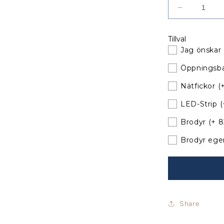
Minska
kvantitet
för
Tillval
Jeanneau
Jag önskar 
Sun
Fast
Öppningsba
35
Sprayhood
Nätfickor
(
med
LED-Strip
(
nya
bågar
Brodyr
(+ 
Brodyr ege
Share