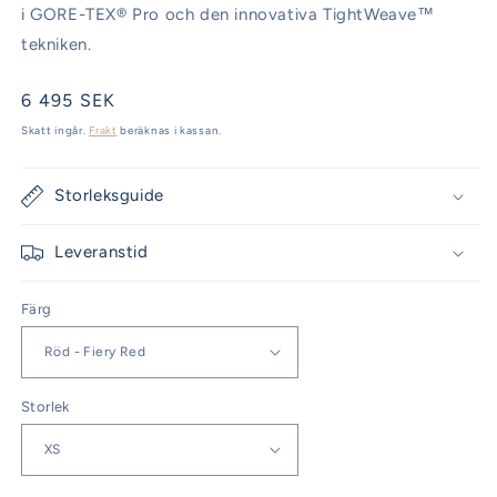
i
GORE-TEX® Pro och den innovativa TightWeave™
tekniken.
Ordinarie
6 495 SEK
pris
Skatt ingår.
Frakt
beräknas i kassan.
Storleksguide
Leveranstid
Färg
Storlek