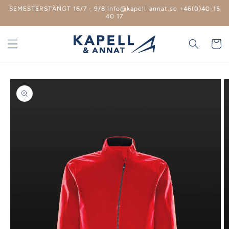
vidare
SEMESTERSTÄNGT 16/7 - 9/8 info@kapell-annat.se +46(0)40-15
till
40 17
innehåll
Varukor
 vidare till
roduktinformation