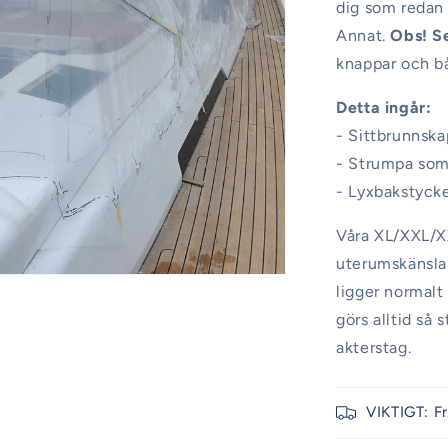
dig som redan 
Annat.
Obs! S
knappar och bå
Detta ingår:
- Sittbrunnska
- Strumpa som 
- Lyxbakstyck
Våra XL/XXL/XX
uterumskänsla 
ligger normalt
görs alltid så
akterstag.
VIKTIGT: F