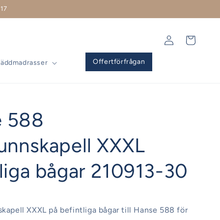
17
Logga
Varukorg
in
Offertförfrågan
Bäddmadrasser
e 588
runnskapell XXXL
tliga bågar 210913-30
skapell XXXL på befintliga bågar till Hanse 588 för