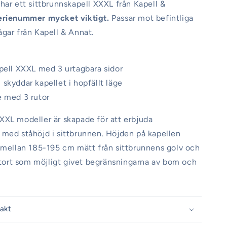
har ett sittbrunnskapell XXXL från Kapell &
erienummer mycket viktigt.
Passar mot befintliga
gar från Kapell & Annat.
pell XXXL med 3 urtagbara sidor
skyddar kapellet i hopfällt läge
e med 3 rutor
XL modeller är skapade för att erbjuda
med ståhöjd i sittbrunnen. Höjden på kapellen
 mellan 185-195 cm mätt från sittbrunnens golv och
 stort som möjligt givet begränsningarna av bom och
rakt