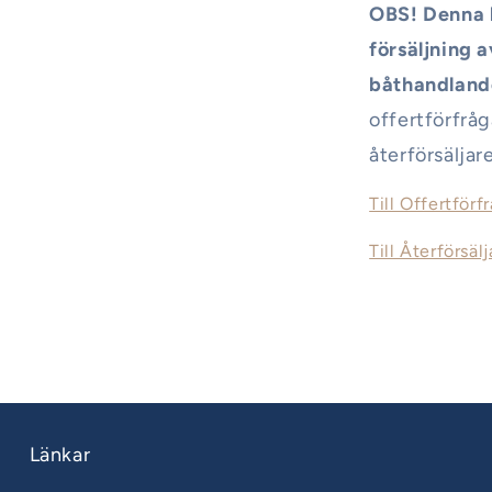
OBS! Denna b
försäljning a
båthandlande
offertförfråg
återförsäljare
Till Offertförf
Till Återförsälj
Länkar