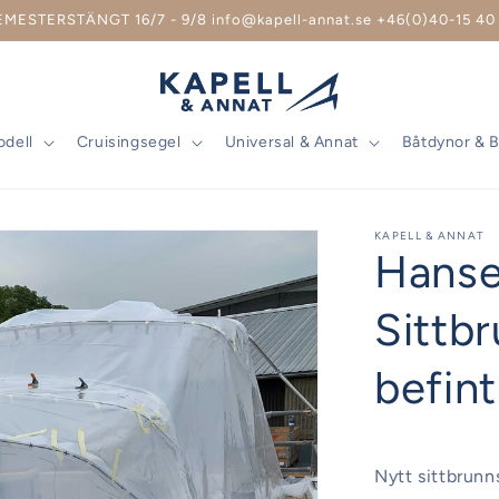
EMESTERSTÄNGT 16/7 - 9/8 info@kapell-annat.se +46(0)40-15 40 
odell
Cruisingsegel
Universal & Annat
Båtdynor & 
KAPELL & ANNAT
Hans
Sittb
befin
Nytt sittbrunn