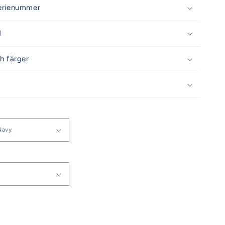
erienummer
d
h färger