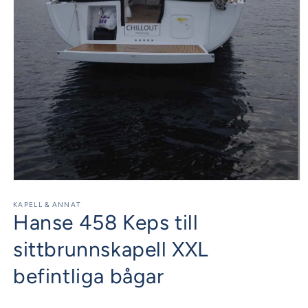
Öppna
mediet
1
KAPELL & ANNAT
Hanse 458 Keps till
i
modalfönster
sittbrunnskapell XXL
befintliga bågar