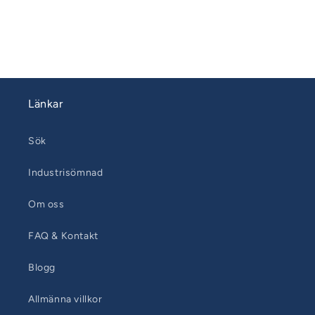
Keps
Keps
till
till
sittbrunnskapell
sittbrunnskapell
XXL
XXL
befintliga
befintliga
bågar
bågar
Länkar
Sök
Industrisömnad
Om oss
FAQ & Kontakt
Blogg
Allmänna villkor