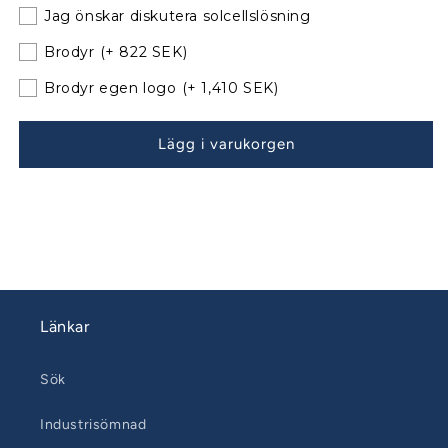
Hanse
Hanse
Jag önskar diskutera solcellslösning
415
415
Sittbrunnskapell
Sittbrunnskapell
Brodyr
(+ 822 SEK)
XXL
XXL
befintliga
befintliga
Brodyr egen logo
(+ 1,410 SEK)
bågar
bågar
130305-
130305-
Lägg i varukorgen
30
30
Länkar
Sök
Industrisömnad