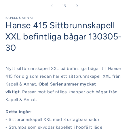
m
i
2
av
1
/
2
modalfönster
i
m
KAPELL & ANNAT
Hanse 415 Sittbrunnskapell
XXL befintliga bågar 130305-
30
Nytt sittbrunnskapell XXL på befintliga bågar till Hanse
415 för dig som redan har ett sittbrunnskapell XXL från
Kapell & Annat.
Obs! Serienummer mycket
viktigt.
Passar mot befintliga knappar och bågar från
Kapell & Annat.
Detta ingår:
- Sittbrunnskapell XXL med 3 urtagbara sidor
- Strumpa som skyddar kapellet i hopfällt läge