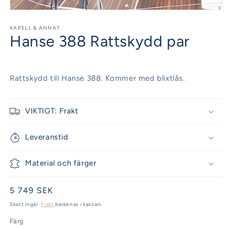
Öppna
mediet
1
KAPELL & ANNAT
Hanse 388 Rattskydd par
i
modalfönster
Rattskydd till Hanse 388. Kommer med blixtlås.
VIKTIGT: Frakt
Leveranstid
Material och färger
Ordinarie
5 749 SEK
pris
Skatt ingår.
Frakt
beräknas i kassan.
Färg