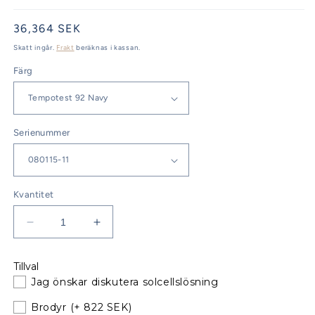
Ordinarie
36,364 SEK
pris
Skatt ingår.
Frakt
beräknas i kassan.
Färg
Serienummer
Kvantitet
Minska
Öka
kvantitet
kvantitet
för
för
Tillval
Hanse
Hanse
Jag önskar diskutera solcellslösning
350
350
Sittbrunnskapell
Sittbrunnskapell
Brodyr
(+ 822 SEK)