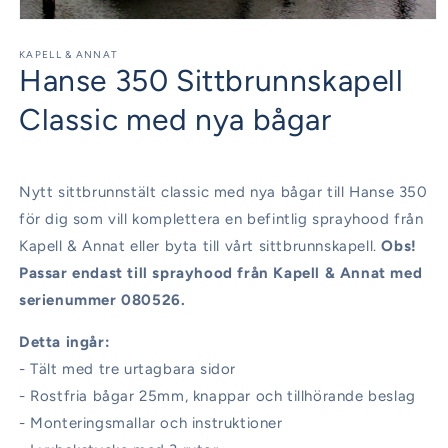
Öppna
mediet
1
KAPELL & ANNAT
Hanse 350 Sittbrunnskapell
i
modalfönster
Classic med nya bågar
Nytt sittbrunnstält classic med nya bågar till Hanse 350
för dig som vill komplettera en befintlig sprayhood från
Kapell & Annat eller byta till vårt sittbrunnskapell.
Obs!
Passar endast till sprayhood från Kapell & Annat med
serienummer 080526.
Detta ingår:
- Tält med tre urtagbara sidor
- Rostfria bågar 25mm, knappar och tillhörande beslag
- Monteringsmallar och instruktioner