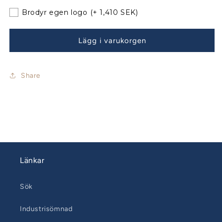
Classic
Classic
med
med
Brodyr egen logo
(+ 1,410 SEK)
nya
nya
bågar
bågar
Lägg i varukorgen
Share
Länkar
Sök
Industrisömnad