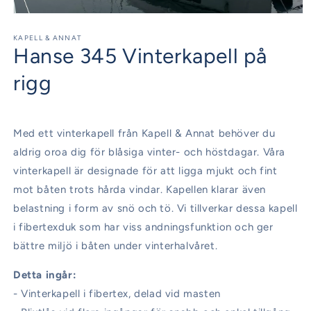
Öppna
mediet
1
KAPELL & ANNAT
Hanse 345 Vinterkapell på
i
modalfönster
rigg
Med ett vinterkapell från Kapell & Annat behöver du
aldrig oroa dig för blåsiga vinter- och höstdagar. Våra
vinterkapell är designade för att ligga mjukt och fint
mot båten trots hårda vindar. Kapellen klarar även
belastning i form av snö och tö. Vi tillverkar dessa kapell
i fibertexduk som har viss andningsfunktion och ger
bättre miljö i båten under vinterhalvåret.
Detta ingår:
- Vinterkapell i fibertex, delad vid masten