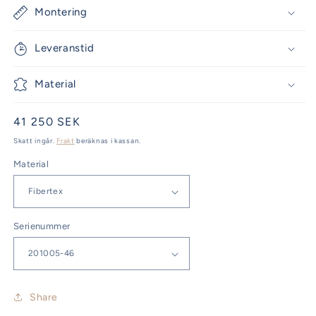
Montering
Leveranstid
Material
Ordinarie
41 250 SEK
pris
Skatt ingår.
Frakt
beräknas i kassan.
Material
Serienummer
Share