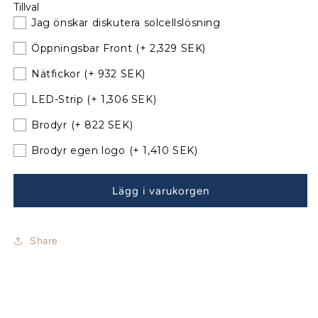
Tillval
Hanse
Hanse
Jag önskar diskutera solcellslösning
345
345
Sprayhood
Sprayhood
Öppningsbar Front
(+ 2,329 SEK)
med
med
nya
nya
Nätfickor
(+ 932 SEK)
bågar
bågar
LED-Strip
(+ 1,306 SEK)
LYX
LYX
Brodyr
(+ 822 SEK)
Brodyr egen logo
(+ 1,410 SEK)
Lägg i varukorgen
Share