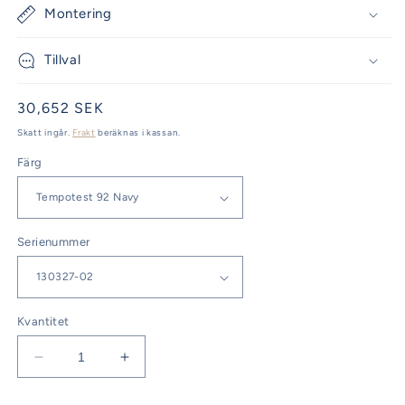
Montering
Tillval
Ordinarie
30,652 SEK
pris
Skatt ingår.
Frakt
beräknas i kassan.
Färg
Serienummer
Kvantitet
Minska
Öka
kvantitet
kvantitet
för
för