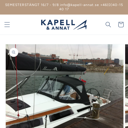
vidare
SEMESTERSTÄNGT 16/7 - 9/8 info@kapell-annat.se +46(0)40-15
till
40 17
innehåll
Varukor
 vidare till
roduktinformation