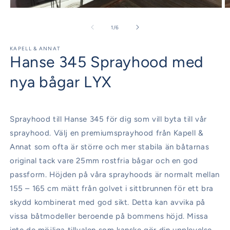
Öppna
Ö
mediet
m
1
2
av
1
/
6
i
i
modalfönster
m
KAPELL & ANNAT
Hanse 345 Sprayhood med
nya bågar LYX
Sprayhood till Hanse 345 för dig som vill byta till vår
sprayhood. Välj en premiumsprayhood från Kapell &
Annat som ofta är större och mer stabila än båtarnas
original tack vare 25mm rostfria bågar och en god
passform. Höjden på våra sprayhoods är normalt mellan
155 – 165 cm mätt från golvet i sittbrunnen för ett bra
skydd kombinerat med god sikt. Detta kan avvika på
vissa båtmodeller beroende på bommens höjd. Missa