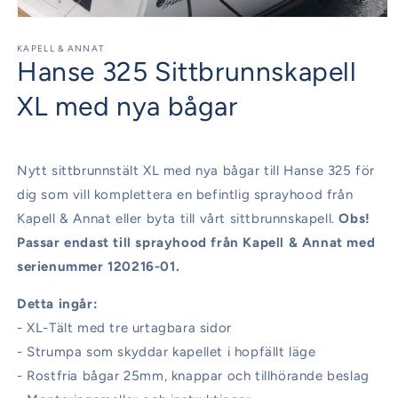
Öppna
mediet
1
KAPELL & ANNAT
Hanse 325 Sittbrunnskapell
i
modalfönster
XL med nya bågar
Nytt sittbrunnstält XL med nya bågar till Hanse 325 för
dig som vill komplettera en befintlig sprayhood från
Kapell & Annat eller byta till vårt sittbrunnskapell.
Obs!
Passar endast till sprayhood från Kapell & Annat med
serienummer 120216-01.
Detta ingår:
- XL-Tält med tre urtagbara sidor
- Strumpa som skyddar kapellet i hopfällt läge
- Rostfria bågar 25mm, knappar och tillhörande beslag