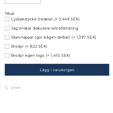
kvantitet
kvantitet
för
för
Tillval
Hanse
Hanse
Lyxbakstycke tredelat
(+ 3,449 SEK)
325
325
Sittbrunnskapell
Sittbrunnskapell
Jag önskar diskutera solcellslösning
XL
XL
med
med
Skarvtappar (gör bågen delbar)
(+ 1,397 SEK)
nya
nya
Brodyr
(+ 822 SEK)
bågar
bågar
Brodyr egen logo
(+ 1,410 SEK)
Lägg i varukorgen
Share