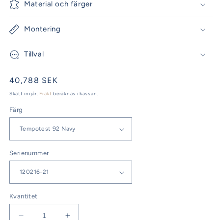
Material och färger
Montering
Tillval
Ordinarie
40,788 SEK
pris
Skatt ingår.
Frakt
beräknas i kassan.
Färg
Serienummer
Kvantitet
Minska
Öka