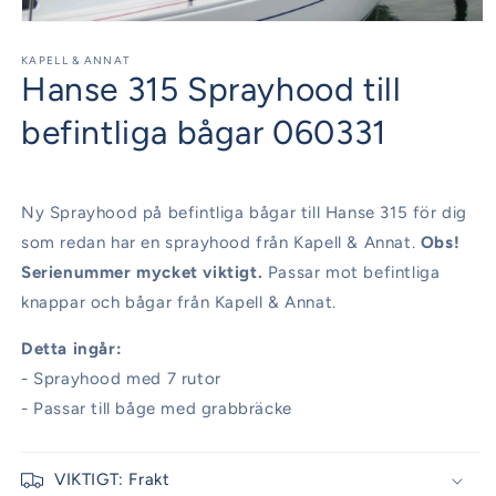
Öppna
mediet
1
KAPELL & ANNAT
Hanse 315 Sprayhood till
i
modalfönster
befintliga bågar 060331
Ny Sprayhood på befintliga bågar till Hanse 315 för dig
som redan har en sprayhood från Kapell & Annat.
Obs!
Serienummer mycket viktigt.
Passar mot befintliga
knappar och bågar från Kapell & Annat.
Detta ingår:
- Sprayhood med 7 rutor
- Passar till båge med grabbräcke
VIKTIGT: Frakt