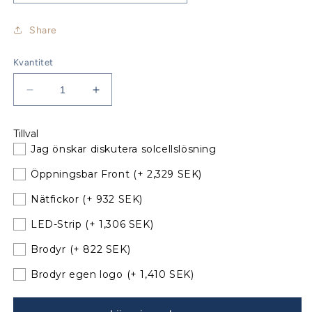
Share
Kvantitet
Minska
Öka
kvantitet
kvantitet
för
för
Tillval
Hanse
Hanse
Jag önskar diskutera solcellslösning
315
315
Sprayhood
Sprayhood
Öppningsbar Front
(+ 2,329 SEK)
till
till
befintliga
befintliga
Nätfickor
(+ 932 SEK)
bågar
bågar
LED-Strip
(+ 1,306 SEK)
060331
060331
Brodyr
(+ 822 SEK)
Brodyr egen logo
(+ 1,410 SEK)