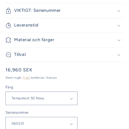
VIKTIGT: Serienummer
Leveranstid
Material och färger
Tillval
Ordinarie
16,960 SEK
pris
Skatt ingår.
Frakt
beräknas i kassan.
Färg
Serienummer