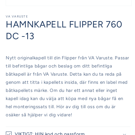
Öppna
mediet
1
VA VARUSTE
HAMNKAPELL FLIPPER 760
i
modalfönster
DC -13
Nytt originalkapell till din Flipper från VA Varuste. Passar
till befintliga bågar och beslag om ditt befintliga
båtkapell är från VA Varuste. Detta kan du ta reda på
genom att titta i kapellets insida, där finns en label med
båtkapellets märke. Om du har ett annat eller inget
kapell idag kan du välja att köpa med nya bågar få en
hel monteringssats till. Hör av dig till oss om du är
osäker så hjälper vi dig vidare!
VIKTIGT: HIN kod och passform