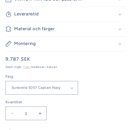
Leveranstid
Material och färger
Montering
Ordinarie
9,787 SEK
pris
Skatt ingår.
Frakt
beräknas i kassan.
Färg
Kvantitet
Minska
Öka
kvantitet
kvantitet
för
för