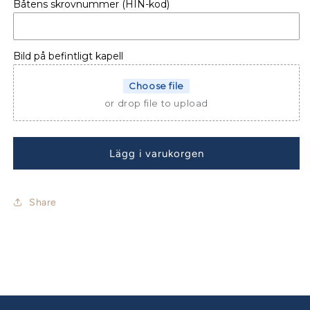
Båtens skrovnummer (HIN-kod)
HAMNKAPELL
HAMNKAPELL
FLIPPER
FLIPPER
760
760
DC
DC
Bild på befintligt kapell
-13
-13
Choose file
or drop file to upload
Lägg i varukorgen
Share