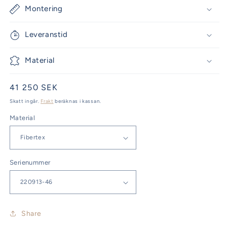
Montering
Leveranstid
Material
Ordinarie
41 250 SEK
pris
Skatt ingår.
Frakt
beräknas i kassan.
Material
Serienummer
Share