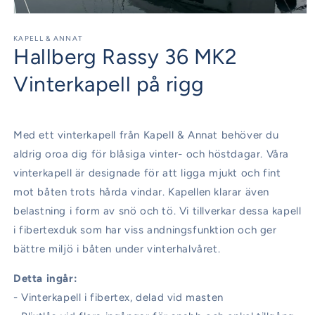
Öppna
mediet
1
KAPELL & ANNAT
Hallberg Rassy 36 MK2
i
modalfönster
Vinterkapell på rigg
Med ett vinterkapell från Kapell & Annat behöver du
aldrig oroa dig för blåsiga vinter- och höstdagar. Våra
vinterkapell är designade för att ligga mjukt och fint
mot båten trots hårda vindar. Kapellen klarar även
belastning i form av snö och tö. Vi tillverkar dessa kapell
i fibertexduk som har viss andningsfunktion och ger
bättre miljö i båten under vinterhalvåret.
Detta ingår:
- Vinterkapell i fibertex, delad vid masten