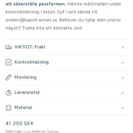
att säkerställa passformen.
Hämta måttmallen under
kontrollmätning i listan. Fyll i och skicka till
anders@kapell-annat.se. Behöver du hjälp eller undrar
något? Tveka inte att kontakta oss!
VIKTIGT: Frakt
Kontrollmätning
Montering
Leveranstid
Material
Ordinarie
41 250 SEK
pris
Skatt ingår.
Frakt
beräknas i kassan.