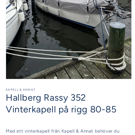
Öppna
mediet
1
KAPELL & ANNAT
Hallberg Rassy 352
i
modalfönster
Vinterkapell på rigg 80-85
Med ett vinterkapell från Kapell & Annat behöver du