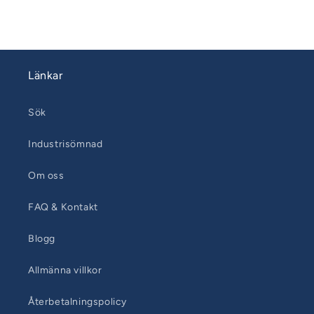
på
på
rigg
rigg
80-
80-
85
85
Länkar
Sök
Industrisömnad
Om oss
FAQ & Kontakt
Blogg
Allmänna villkor
Återbetalningspolicy