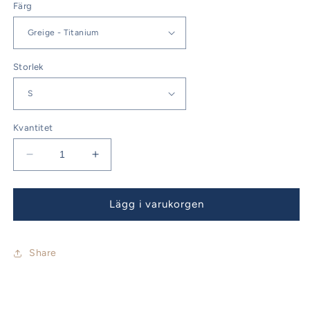
Färg
Storlek
Kvantitet
Minska
Öka
kvantitet
kvantitet
för
för
Fast
Fast
Lägg i varukorgen
Dry
Dry
Brimmed
Brimmed
Hat
Hat
Share