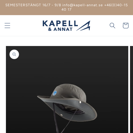
vidare
SEMESTERSTÄNGT 16/7 - 9/8 info@kapell-annat.se +46(0)40-15
till
40 17
innehåll
Varukor
 vidare till
roduktinformation