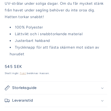
UV-strålar under soliga dagar. Om du får mycket stänk
från havet under segling behöver du inte oroa dig.
Hatten torkar snabbt!
100% Polyester
Lättvikt och i snabbtorkande material
Justerbart hakband
Tryckknapp för att fästa skärmen mot sidan av
huvudet
Ordinarie
545 SEK
pris
Skatt ingår.
Frakt
beräknas i kassan.
Storleksguide
Leveranstid