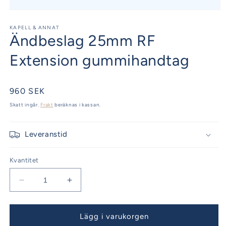
Öppna
mediet
1
KAPELL & ANNAT
Ändbeslag 25mm RF
i
modalfönster
Extension gummihandtag
Ordinarie
960 SEK
pris
Skatt ingår.
Frakt
beräknas i kassan.
Leveranstid
Kvantitet
Minska
Öka
kvantitet
kvantitet
för
för
Ändbeslag
Ändbeslag
Lägg i varukorgen