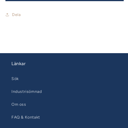
25mm
25mm
RF
RF
Extension
Extension
Dela
gummihandtag
gummihandtag
Länkar
Sök
Industrisömnad
Om oss
FAQ & Kontakt