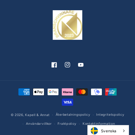
Facebook
Instagram
YouTube
Betalningsmetoder
Återbetalningspolicy
Integritetspolicy
© 2026,
Kapell & Annat
Användarvillkor
Fraktpolicy
Kontaktinformation
Svenska