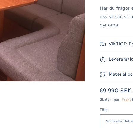
Har du frågor e
oss så kan vi 
dynorna.
VIKTIGT: F
Leveransti
Material oc
Ordinarie
69 990 SEK
pris
Skatt ingår.
Frakt
Färg