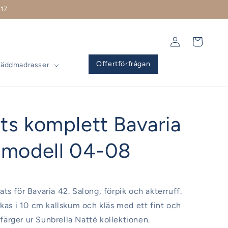
17
Logga
Varukorg
in
Offertförfrågan
Bäddmadrasser
ts komplett Bavaria
smodell 04-08
ts för Bavaria 42. Salong, förpik och akterruff.
rkas i 10 cm kallskum och kläs med ett fint och
j färger ur Sunbrella Natté kollektionen.