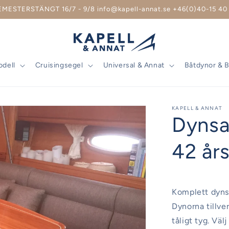
EMESTERSTÄNGT 16/7 - 9/8 info@kapell-annat.se +46(0)40-15 40 
odell
Cruisingsegel
Universal & Annat
Båtdynor & 
KAPELL & ANNAT
Dynsa
42 år
Komplett dynsa
Dynorna tillve
tåligt tyg. Väl