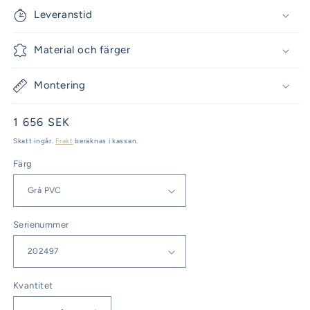
Leveranstid
Material och färger
Montering
Ordinarie
1 656 SEK
pris
Skatt ingår.
Frakt
beräknas i kassan.
Färg
Serienummer
Kvantitet