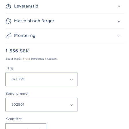
Leveranstid
Material och färger
Montering
Ordinarie
1 656 SEK
pris
Skatt ingår.
Frakt
beräknas i kassan.
Färg
Serienummer
Kvantitet