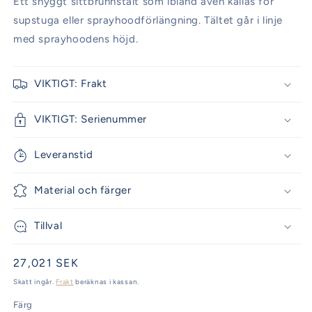
Ett snyggt sittbrunnstält som ibland även kallas för
supstuga eller sprayhoodförlängning. Tältet går i linje
med sprayhoodens höjd.
VIKTIGT: Frakt
VIKTIGT: Serienummer
Leveranstid
Material och färger
Tillval
Ordinarie
27,021 SEK
pris
Skatt ingår.
Frakt
beräknas i kassan.
Färg