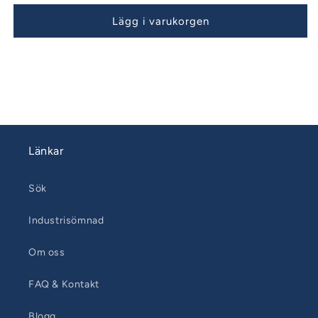
bågar
bågar
Lägg i varukorgen
060320
060320
Länkar
Sök
Industrisömnad
Om oss
FAQ & Kontakt
Blogg