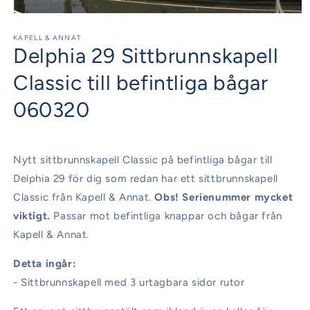
Öppna
mediet
1
KAPELL & ANNAT
Delphia 29 Sittbrunnskapell
i
modalfönster
Classic till befintliga bågar
060320
Nytt sittbrunnskapell Classic på befintliga bågar till
Delphia 29 för dig som redan har ett sittbrunnskapell
Classic från Kapell & Annat.
Obs! Serienummer mycket
viktigt.
Passar mot befintliga knappar och bågar från
Kapell & Annat.
Detta ingår:
- Sittbrunnskapell med 3 urtagbara sidor rutor