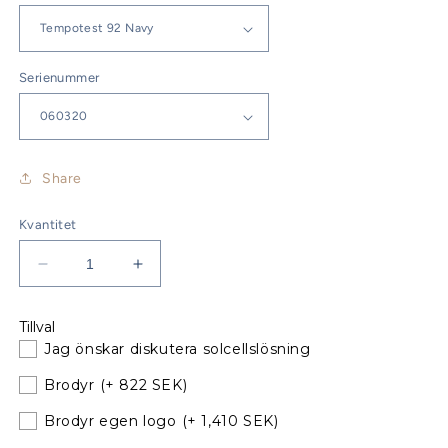
Serienummer
Share
Kvantitet
Minska
Öka
kvantitet
kvantitet
för
för
Tillval
Delphia
Delphia
Jag önskar diskutera solcellslösning
29
29
Sittbrunnskapell
Sittbrunnskapell
Brodyr
(+ 822 SEK)
Classic
Classic
till
till
Brodyr egen logo
(+ 1,410 SEK)
befintliga
befintliga