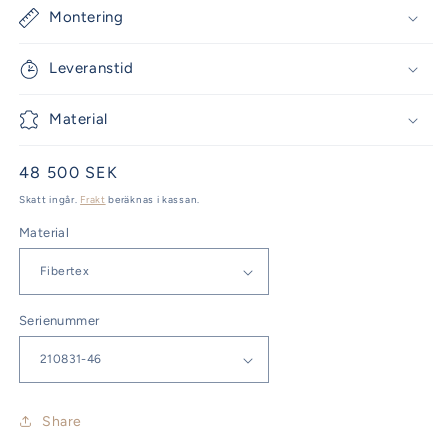
Montering
Leveranstid
Material
Ordinarie
48 500 SEK
pris
Skatt ingår.
Frakt
beräknas i kassan.
Material
Serienummer
Share