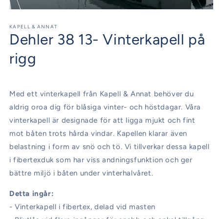
Öppna
mediet
1
KAPELL & ANNAT
Dehler 38 13- Vinterkapell på
i
modalfönster
rigg
Med ett vinterkapell från Kapell & Annat behöver du
aldrig oroa dig för blåsiga vinter- och höstdagar. Våra
vinterkapell är designade för att ligga mjukt och fint
mot båten trots hårda vindar. Kapellen klarar även
belastning i form av snö och tö. Vi tillverkar dessa kapell
i fibertexduk som har viss andningsfunktion och ger
bättre miljö i båten under vinterhalvåret.
Detta ingår:
- Vinterkapell i fibertex, delad vid masten