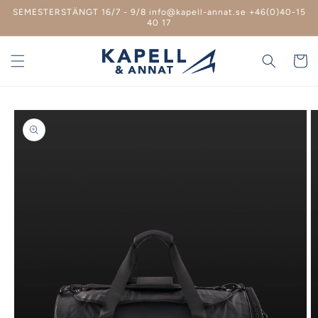
vidare
SEMESTERSTÄNGT 16/7 - 9/8 info@kapell-annat.se +46(0)40-15
till
40 17
innehåll
Varukor
 vidare till
roduktinformation