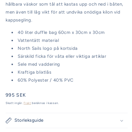
hållbara väskor som tål att kastas upp och ned i båten,
men även till låg vikt för att undvika onödiga kilon vid
kappsegling.
40 liter duffle bag 60cm x 30cm x 30cm
Vattentätt material
North Sails logo på kortsida
Särskild ficka för våta eller viktiga artiklar
Sele med vaddering
Kraftiga blixtlås
60% Polyester / 40% PVC
Ordinarie
995 SEK
pris
Skatt ingår.
Frakt
beräknas i kassan.
Storleksguide