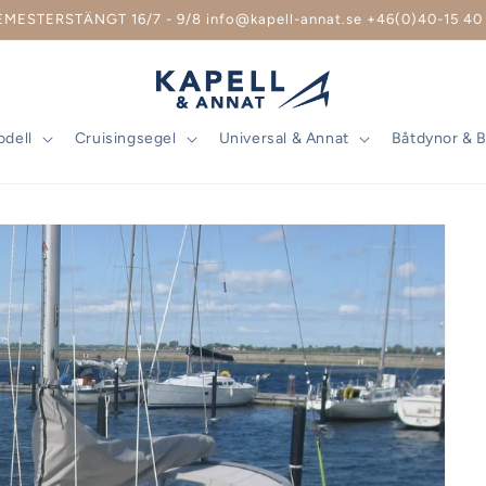
EMESTERSTÄNGT 16/7 - 9/8 info@kapell-annat.se +46(0)40-15 40 
odell
Cruisingsegel
Universal & Annat
Båtdynor & 