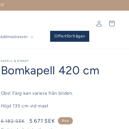
17
Logga
Varukorg
in
Offertförfrågan
Bäddmadrasser
KAPELL & ANNAT
Bomkapell 420 cm
Obs! Färg kan variera från bilden.
Höjd 135 cm vid mast
Ordinarie
Försäljningspris
5 671 SEK
6 182 SEK
Rea
pris