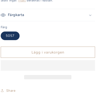
Skatt ingår.
Frakt
beräknas i kassan.
Färgkarta
Färg
5057
Lägg i varukorgen
Share