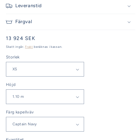
Leveranstid
Färgval
Ordinarie
13 924 SEK
pris
Skatt ingår.
Frakt
beräknas i kassan.
Storlek
Höjd
Färg kapellväv
Kvantitet