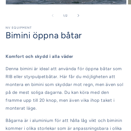
Öppna
Ö
mediet
m
1
2
av
1
/
2
i
i
modalfönster
m
NV EQUIPMENT
Bimini öppna båtar
Komfort och skydd i alla väder
Denna bimini är ideal att använda för öppna båtar som
RIB eller styrpulpetbåtar. Här får du möjligheten att
montera en bimini som skyddar mot regn, men även sol
på de mest soliga dagarna. Du kan köra med den
framme upp till 20 knop, men även vika ihop taket i
monterat läge.
Bågarna är i aluminium för att hålla låg vikt och biminin
kommer i olika storlekar som är anpassningsbara i olika