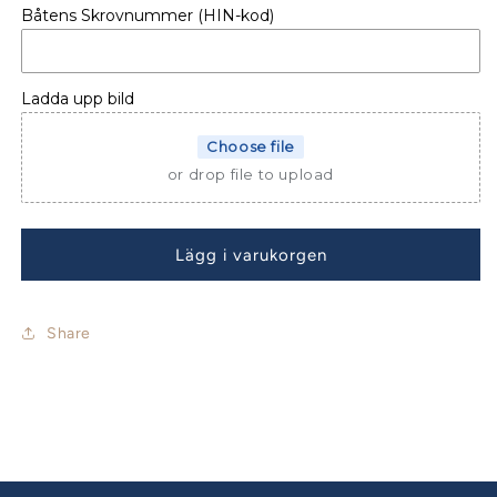
för
för
Båtens Skrovnummer (HIN-kod)
Beneteau
Beneteau
Sense
Sense
50
50
Bordskydd
Bordskydd
Ladda upp bild
Choose file
or drop file to upload
Lägg i varukorgen
Share