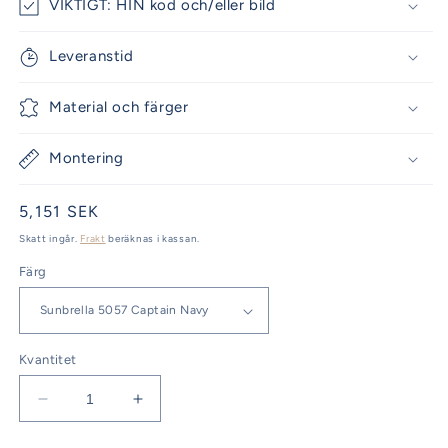
VIKTIGT: HIN kod och/eller bild
Leveranstid
Material och färger
Montering
Ordinarie
5,151 SEK
pris
Skatt ingår.
Frakt
beräknas i kassan.
Färg
Kvantitet
Minska
Öka
kvantitet
kvantitet