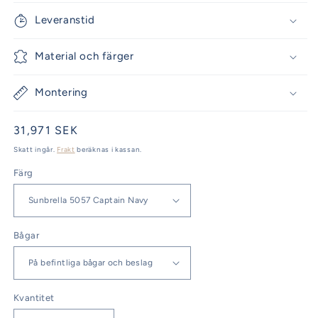
Leveranstid
Material och färger
Montering
Ordinarie
31,971 SEK
pris
Skatt ingår.
Frakt
beräknas i kassan.
Färg
Bågar
Kvantitet