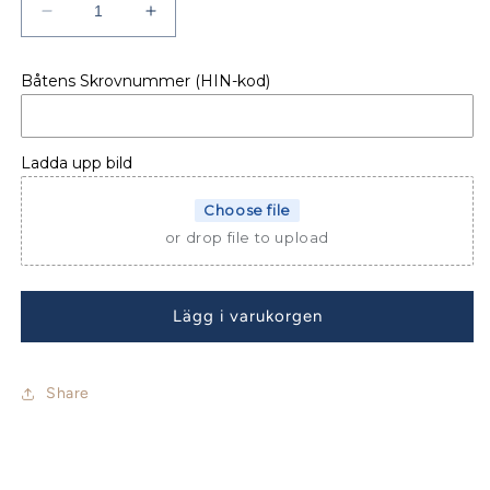
Minska
Öka
kvantitet
kvantitet
för
för
Båtens Skrovnummer (HIN-kod)
Beneteau
Beneteau
Oceanis
Oceanis
48
48
Sprayhood
Sprayhood
Ladda upp bild
Choose file
or drop file to upload
Lägg i varukorgen
Share