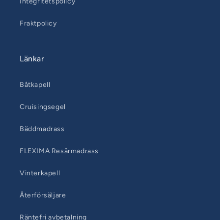
Integritetspolicy
Fraktpolicy
Länkar
Båtkapell
Cruisingsegel
Bäddmadrass
FLEXIMA Resårmadrass
Vinterkapell
Återförsäljare
Räntefri avbetalning