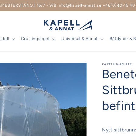
EMESTERSTÄNGT 16/7 - 9/8 info@kapell-annat.se +46(0)40-15 40 
odell
Cruisingsegel
Universal & Annat
Båtdynor & 
KAPELL & ANNAT
Benet
Sittbr
befin
Nytt sittbrunn