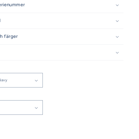
erienummer
d
h färger