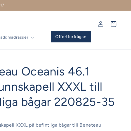
17
Logga
Varukorg
in
Offertförfrågan
Bäddmadrasser
eau Oceanis 46.1
unnskapell XXXL till
tliga bågar 220825-35
skapell XXXL på befintliga bågar till Beneteau