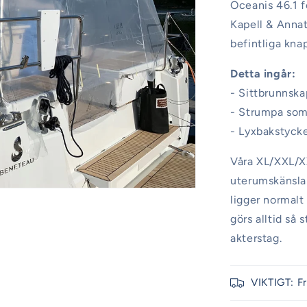
Oceanis 46.1 f
Kapell & Anna
befintliga kna
Detta ingår:
- Sittbrunnska
- Strumpa som 
- Lyxbakstyck
Våra XL/XXL/XX
uterumskänsla 
ligger normalt
görs alltid så
akterstag.
VIKTIGT: F