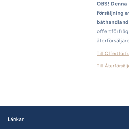
OBS! Denna b
försäljning a
båthandlande
offertförfråg
återförsäljare
Till Offertförf
Till Återförsälj
Länkar