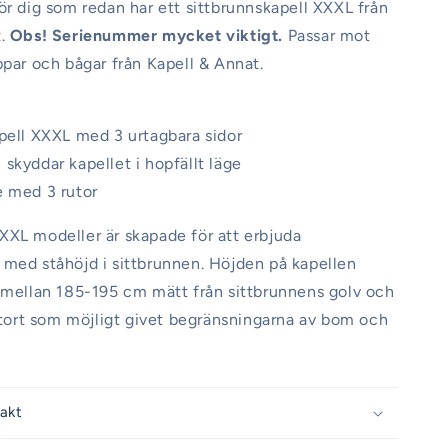
ör dig som redan har ett sittbrunnskapell XXXL från
t.
Obs! Serienummer mycket viktigt.
Passar mot
ppar och bågar från Kapell & Annat.
pell XXXL med 3 urtagbara sidor
skyddar kapellet i hopfällt läge
e med 3 rutor
XL modeller är skapade för att erbjuda
med ståhöjd i sittbrunnen. Höjden på kapellen
 mellan 185-195 cm mätt från sittbrunnens golv och
 stort som möjligt givet begränsningarna av bom och
rakt