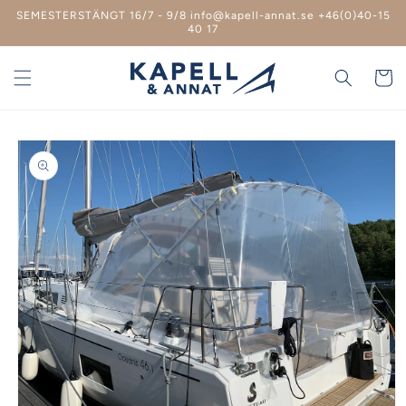
vidare
SEMESTERSTÄNGT 16/7 - 9/8 info@kapell-annat.se +46(0)40-15
till
40 17
innehåll
Varukor
 vidare till
roduktinformation