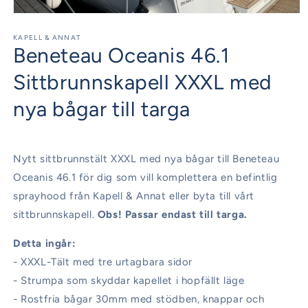
Öppna
mediet
1
KAPELL & ANNAT
Beneteau Oceanis 46.1
i
modalfönster
Sittbrunnskapell XXXL med
nya bågar till targa
Nytt sittbrunnstält XXXL med nya bågar till Beneteau
Oceanis 46.1 för dig som vill komplettera en befintlig
sprayhood från Kapell & Annat eller byta till vårt
sittbrunnskapell.
Obs! Passar endast till targa.
Detta ingår:
- XXXL-Tält med tre urtagbara sidor
- Strumpa som skyddar kapellet i hopfällt läge
- Rostfria bågar 30mm med stödben, knappar och