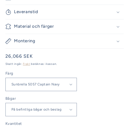
Leveranstid
Material och färger
Montering
Ordinarie
26,066 SEK
pris
Skatt ingår.
Frakt
beräknas i kassan.
Färg
Bågar
Kvantitet