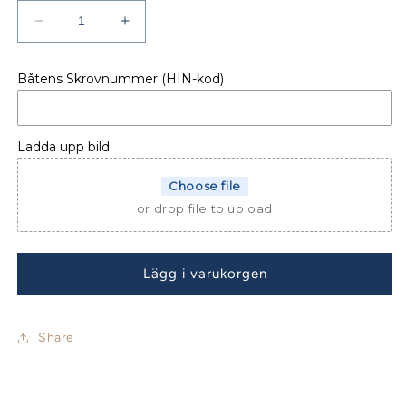
Minska
Öka
kvantitet
kvantitet
för
för
Båtens Skrovnummer (HIN-kod)
Beneteau
Beneteau
Oceanis
Oceanis
41.1
41.1
Sprayhood
Sprayhood
Ladda upp bild
30mm
30mm
Choose file
or drop file to upload
Lägg i varukorgen
Share