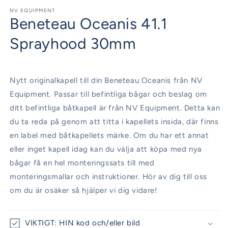
mediet
1
NV EQUIPMENT
Beneteau Oceanis 41.1
i
modalfönster
Sprayhood 30mm
Nytt originalkapell till din Beneteau Oceanis från NV
Equipment. Passar till befintliga bågar och beslag om
ditt befintliga båtkapell är från NV Equipment. Detta kan
du ta reda på genom att titta i kapellets insida, där finns
en label med båtkapellets märke. Om du har ett annat
eller inget kapell idag kan du välja att köpa med nya
bågar få en hel monteringssats till med
monteringsmallar och instruktioner. Hör av dig till oss
om du är osäker så hjälper vi dig vidare!
VIKTIGT: HIN kod och/eller bild