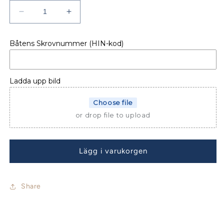
Minska
Öka
kvantitet
kvantitet
för
för
Båtens Skrovnummer (HIN-kod)
Beneteau
Beneteau
Oceanis
Oceanis
41.1
41.1
Sprayhood
Sprayhood
Ladda upp bild
Choose file
or drop file to upload
Lägg i varukorgen
Share