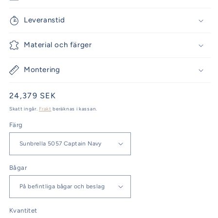
Leveranstid
Material och färger
Montering
Ordinarie
24,379 SEK
pris
Skatt ingår.
Frakt
beräknas i kassan.
Färg
Bågar
Kvantitet