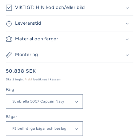
VIKTIGT: HIN kod och/eller bild
Leveranstid
Material och färger
Montering
Ordinarie
50,838 SEK
pris
Skatt ingår.
Frakt
beräknas i kassan.
Färg
Bågar