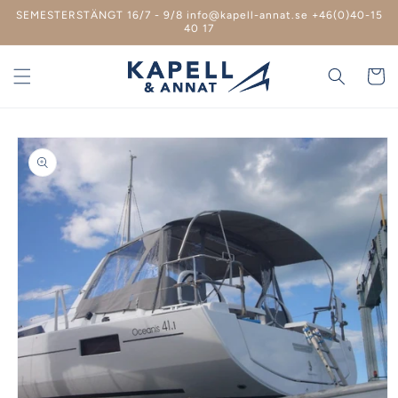
vidare
SEMESTERSTÄNGT 16/7 - 9/8 info@kapell-annat.se +46(0)40-15
till
40 17
innehåll
Varukor
 vidare till
roduktinformation