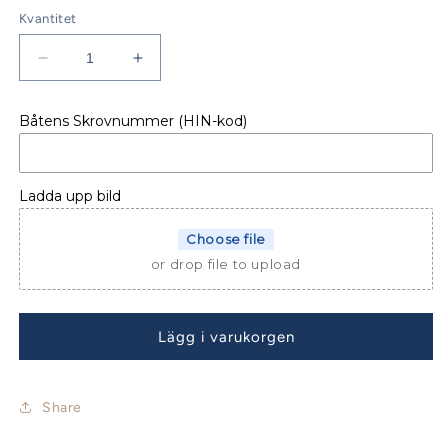
Kvantitet
Minska
Öka
kvantitet
kvantitet
för
för
Båtens Skrovnummer (HIN-kod)
Beneteau
Beneteau
Oceanis
Oceanis
41.1
41.1
Sittbrunnskapell
Sittbrunnskapell
Ladda upp bild
Choose file
or drop file to upload
Lägg i varukorgen
Share