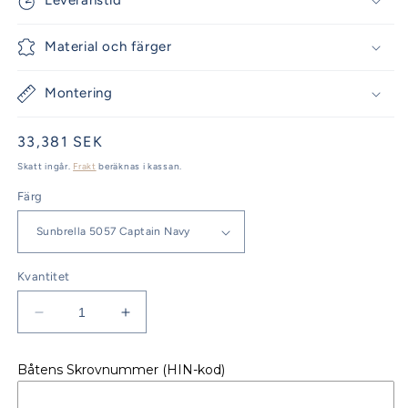
Leveranstid
Material och färger
Montering
Ordinarie
33,381 SEK
pris
Skatt ingår.
Frakt
beräknas i kassan.
Färg
Kvantitet
Minska
Öka
kvantitet
kvantitet
för
för
Båtens Skrovnummer (HIN-kod)
Beneteau
Beneteau
Oceanis
Oceanis