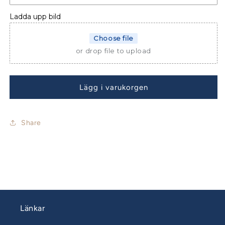
40cc
40cc
Sidor
Sidor
Ladda upp bild
Soltak
Soltak
Hardtop
Hardtop
Choose file
or drop file to upload
Lägg i varukorgen
Share
Länkar