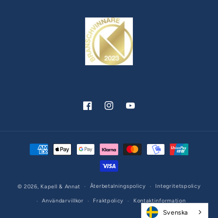
Facebook
Instagram
YouTube
Betalningsmetoder
Återbetalningspolicy
Integritetspolicy
© 2026,
Kapell & Annat
Användarvillkor
Fraktpolicy
Kontaktinformation
Svenska