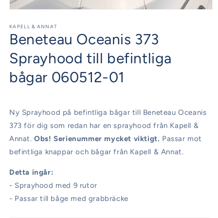
Öppna
mediet
1
KAPELL & ANNAT
Beneteau Oceanis 373
i
modalfönster
Sprayhood till befintliga
bågar 060512-01
Ny Sprayhood på befintliga bågar till Beneteau Oceanis
373 för dig som redan har en sprayhood från Kapell &
Annat.
Obs! Serienummer mycket viktigt.
Passar mot
befintliga knappar och bågar från Kapell & Annat.
Detta ingår:
- Sprayhood med 9 rutor
- Passar till båge med grabbräcke