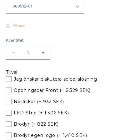
Share
Kvantitet
Minska
Öka
kvantitet
kvantitet
för
för
Tillval
Beneteau
Beneteau
Jag önskar diskutera solcellslösning
Oceanis
Oceanis
373
373
Öppningsbar Front
(+ 2,329 SEK)
Sprayhood
Sprayhood
till
till
Nätfickor
(+ 932 SEK)
befintliga
befintliga
LED-Strip
(+ 1,306 SEK)
bågar
bågar
060512-
060512-
Brodyr
(+ 822 SEK)
01
01
Brodyr egen logo
(+ 1,410 SEK)