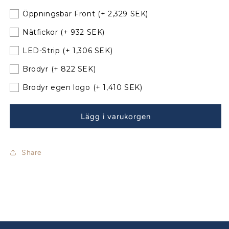
37
37
Öppningsbar Front
(+ 2,329 SEK)
Sprayhood
Sprayhood
med
med
Nätfickor
(+ 932 SEK)
nya
nya
LED-Strip
(+ 1,306 SEK)
bågar
bågar
Brodyr
(+ 822 SEK)
Brodyr egen logo
(+ 1,410 SEK)
Lägg i varukorgen
Share