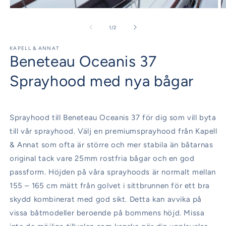
Öppna
Ö
mediet
m
1
2
av
1
/
2
i
i
modalfönster
m
KAPELL & ANNAT
Beneteau Oceanis 37
Sprayhood med nya bågar
Sprayhood till Beneteau Oceanis 37 för dig som vill byta
till vår sprayhood. Välj en premiumsprayhood från Kapell
& Annat som ofta är större och mer stabila än båtarnas
original tack vare 25mm rostfria bågar och en god
passform. Höjden på våra sprayhoods är normalt mellan
155 – 165 cm mätt från golvet i sittbrunnen för ett bra
skydd kombinerat med god sikt. Detta kan avvika på
vissa båtmodeller beroende på bommens höjd. Missa