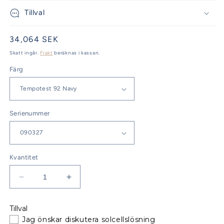
Tillval
Ordinarie
34,064 SEK
pris
Skatt ingår.
Frakt
beräknas i kassan.
Färg
Serienummer
Kvantitet
Minska
Öka
kvantitet
kvantitet
för
för
Tillval
Beneteau
Beneteau
Jag önskar diskutera solcellslösning
Oceanis
Oceanis