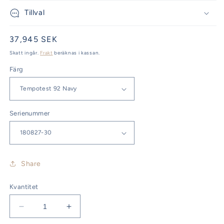
Tillval
Ordinarie
37,945 SEK
pris
Skatt ingår.
Frakt
beräknas i kassan.
Färg
Serienummer
Share
Kvantitet
Minska
Öka
kvantitet
kvantitet