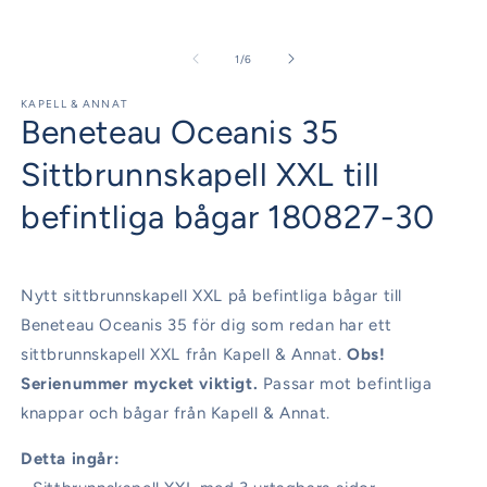
1
2
i
i
modalfönster
m
av
1
/
6
KAPELL & ANNAT
Beneteau Oceanis 35
Sittbrunnskapell XXL till
befintliga bågar 180827-30
Nytt sittbrunnskapell XXL på befintliga bågar till
Beneteau Oceanis 35 för dig som redan har ett
sittbrunnskapell XXL från Kapell & Annat.
Obs!
Serienummer mycket viktigt.
Passar mot befintliga
knappar och bågar från Kapell & Annat.
Detta ingår: