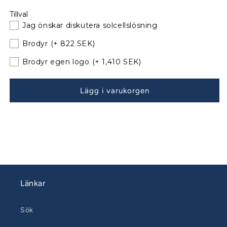
för
för
Tillval
Beneteau
Beneteau
Jag önskar diskutera solcellslösning
Oceanis
Oceanis
35
35
Brodyr
(+ 822 SEK)
Sittbrunnskapell
Sittbrunnskapell
XXL
XXL
Brodyr egen logo
(+ 1,410 SEK)
till
till
befintliga
befintliga
Lägg i varukorgen
bågar
bågar
180827-
180827-
30
30
Länkar
Sök