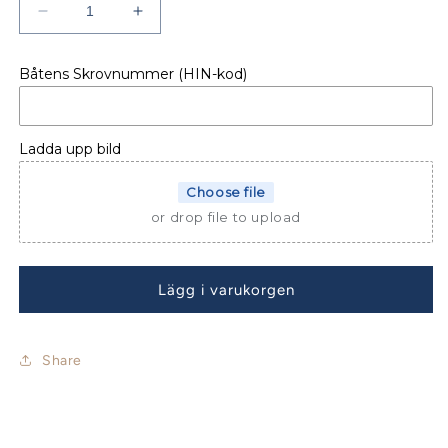
Minska
Öka
kvantitet
kvantitet
för
för
Båtens Skrovnummer (HIN-kod)
Beneteau
Beneteau
Oceanis
Oceanis
34.1
34.1
Bordsskydd
Bordsskydd
Ladda upp bild
Choose file
or drop file to upload
Lägg i varukorgen
Share