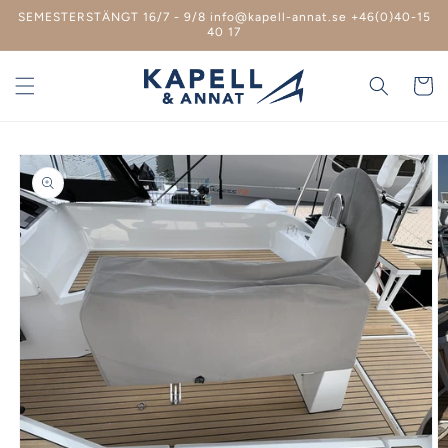
vidare
SEMESTERSTÄNGT 16/7 - 9/8 info@kapell-annat.se +46(0)40-15
till
40 17
innehåll
Varukor
 vidare till
roduktinformation