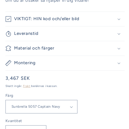
om du är osäker så hjälper vi dig vidare!
VIKTIGT: HIN kod och/eller bild
Leveranstid
Material och färger
Montering
Ordinarie
3,467 SEK
pris
Skatt ingår.
Frakt
beräknas i kassan.
Färg
Kvantitet