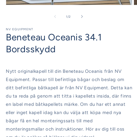
Öppna
Ö
mediet
m
1
2
av
1
/
2
i
i
modalfönster
m
NV EQUIPMENT
Beneteau Oceanis 34.1
Bordsskydd
Nytt originalkapell till din Beneteau Oceanis från NV
Equipment. Passar till befintliga bågar och beslag om
ditt befintliga båtkapell är från NV Equipment. Detta kan
du ta reda på genom att titta i kapellets insida, där finns
en label med båtkapellets märke. Om du har ett annat
eller inget kapell idag kan du välja att köpa med nya
bågar få en hel monteringssats till med
monteringsmallar och instruktioner. Hör av dig till oss