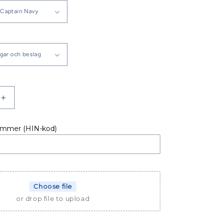
Öka
kvantitet
för
ummer (HIN-kod)
Beneteau
Oceanis
30.1
Bimini
Choose file
or drop file to upload