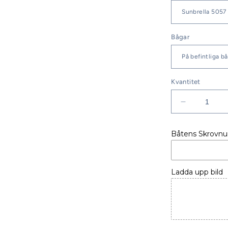
Bågar
Kvantitet
Minska
kvantitet
för
Båtens Skrovn
Beneteau
Oceanis
30.1
Bimini
Ladda upp bild