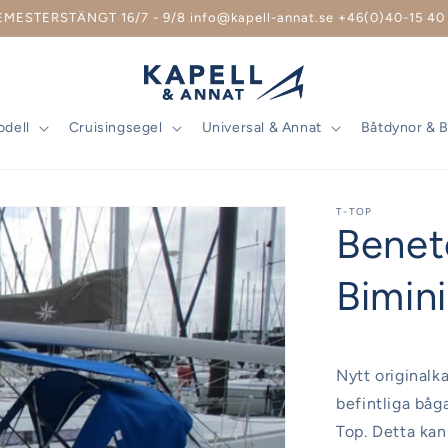
EMESTERSTÄNGT 16/7 - 9/8 info@kapell-annat.se +46(0)40-15 40 
odell
Cruisingsegel
Universal & Annat
Båtdynor & 
T-TOP
Benet
Bimini
Nytt originalka
befintliga båga
Top. Detta kan 