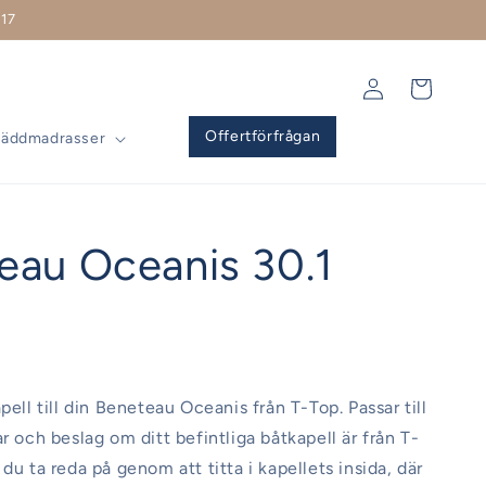
17
Logga
Varukorg
in
Offertförfrågan
Bäddmadrasser
eau Oceanis 30.1
pell till din Beneteau Oceanis från T-Top. Passar till
r och beslag om ditt befintliga båtkapell är från T-
du ta reda på genom att titta i kapellets insida, där