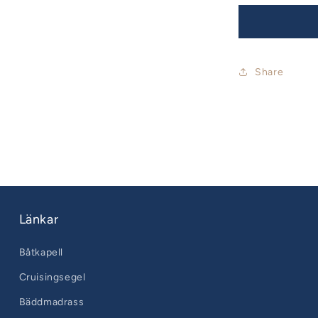
Share
Länkar
Båtkapell
Cruisingsegel
Bäddmadrass