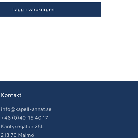
Lägg i varukorgen
Kontakt
info@kapell-annat.se
+46 (0)40-15 40 17
Kantyxegatan 25L
213 76 Malmö