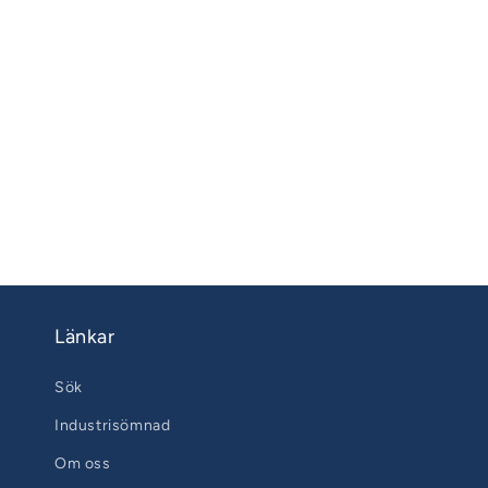
Länkar
Sök
Industrisömnad
Om oss