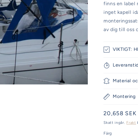
finns en label
inget kapell i
monteringssats
av dig till oss
VIKTIGT: HI
Leveransti
Material oc
Montering
Ordinarie
20,658 SEK
pris
Skatt ingår.
Frakt
Färg