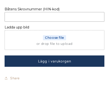
kvantitet
kvantitet
för
för
Båtens Skrovnummer (HIN-kod)
Beneteau
Beneteau
First
First
25.7
25.7
S
S
Ladda upp bild
Sprayhood
Sprayhood
Choose file
or drop file to upload
Lägg i varukorgen
Share