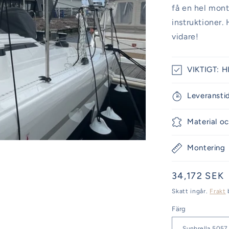
få en hel mont
instruktioner. 
vidare!
VIKTIGT: HI
Leveransti
Material oc
Montering
Ordinarie
34,172 SEK
pris
Skatt ingår.
Frakt
Färg