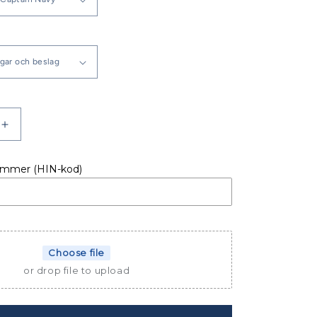
Öka
kvantitet
för
ummer (HIN-kod)
Bavaria
C46
Bimini
Choose file
or drop file to upload