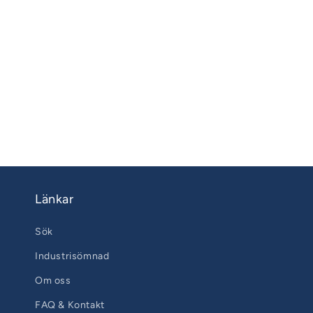
Länkar
Sök
Industrisömnad
Om oss
FAQ & Kontakt