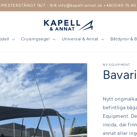
EMESTERSTÄNGT 16/7 - 9/8 info@kapell-annat.se +46(0)40-15 40 
odell
Cruisingsegel
Universal & Annat
Båtdynor & 
NV EQUIPMENT
Bavar
Nytt originalka
befintliga båg
Equipment. Det
insida, där fi
annat eller in