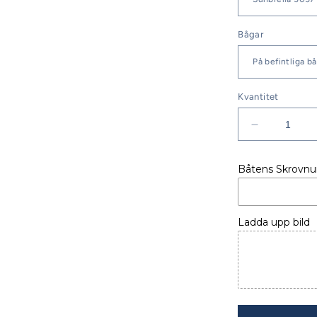
Bågar
Kvantitet
Minska
kvantitet
för
Båtens Skrovn
Bavaria
C46
Bimini
Ladda upp bild