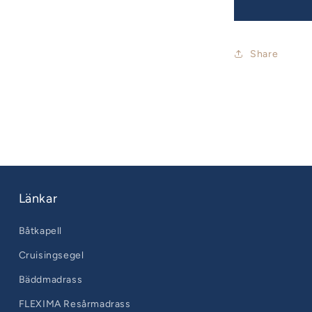
Share
Länkar
Båtkapell
Cruisingsegel
Bäddmadrass
FLEXIMA Resårmadrass