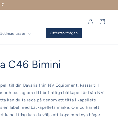
17
Logga
Varukorg
in
Offertförfrågan
Bäddmadrasser
ia C46 Bimini
pell till din Bavaria från NV Equipment. Passar till
ar och beslag om ditt befintliga båtkapell är från NV
ta kan du ta reda på genom att titta i kapellets
nns en label med båtkapellets märke. Om du har ett
get kapell idag kan du välja att köpa med nya bågar