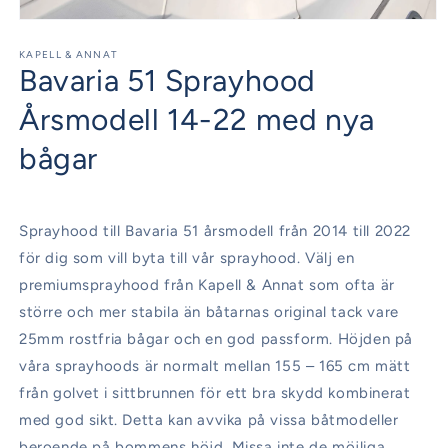
Öppna
mediet
1
KAPELL & ANNAT
Bavaria 51 Sprayhood
i
modalfönster
Årsmodell 14-22 med nya
bågar
Sprayhood till Bavaria 51 årsmodell från 2014 till 2022
för dig som vill byta till vår sprayhood. Välj en
premiumsprayhood från Kapell & Annat som ofta är
större och mer stabila än båtarnas original tack vare
25mm rostfria bågar och en god passform. Höjden på
våra sprayhoods är normalt mellan 155 – 165 cm mätt
från golvet i sittbrunnen för ett bra skydd kombinerat
med god sikt. Detta kan avvika på vissa båtmodeller
beroende på bommens höjd. Missa inte de möjliga