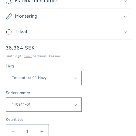
Material och färger
Montering
Tillval
Ordinarie
36,364 SEK
pris
Skatt ingår.
Frakt
beräknas i kassan.
Färg
Serienummer
Kvantitet
Minska
Öka