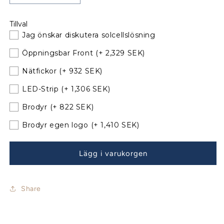
kvantitet
kvantitet
för
för
Tillval
Bavaria
Bavaria
Jag önskar diskutera solcellslösning
51
51
Sprayhood
Sprayhood
Öppningsbar Front
(+ 2,329 SEK)
Årsmodell
Årsmodell
14-
14-
Nätfickor
(+ 932 SEK)
22
22
LED-Strip
(+ 1,306 SEK)
med
med
nya
nya
Brodyr
(+ 822 SEK)
bågar
bågar
Brodyr egen logo
(+ 1,410 SEK)
Lägg i varukorgen
Share